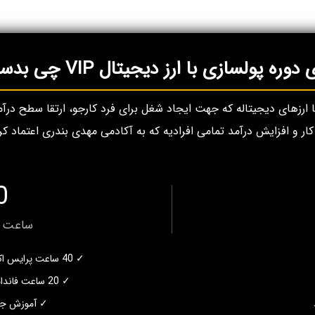
ولسازی با ارز دیجیتال VIP چی بدست میارم؟
با ارزهای دیجیتاله که جهت ایجاد شغل برای فرد کارجو، ارتقا سطح د
 و افزایش درآمد تمامی افرادیه که به آکادمی مهدی بندری اعتماد کر
0
ساعت م
✓ 40 ساعت پرایس اکشن و تکنیکال با صدها مثال
✓ 20 ساعت فاندامنتال، سنتیمنتال و آنچین
✓ آموزش جامع