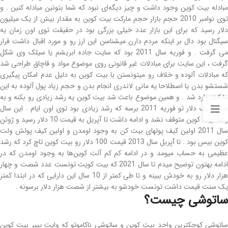
مبادله بیت کوین وجود داشت و چیز دیگه‌ای نبود که شما بتونین مبادله کنین . و
توی نوامبر 2010 حجم بازار حجم مارکت بیت کوین به مقدار بیش از یک میلیون
دلار رسید که برای این بازار عدد خیلی بزرگی بود در حقیقت توی اون زمان یه
سیگنال بود دال بر اینکه مردم دارن میشناسن این ارز رو و مورد اقبال داشت قرار
می گرفت . و فوریه سال 2011 بود که سایت جاده ابریشم یا سیلک وی شکل
گرفت ، این سایت برای مبادلات غیر قانونی روی موضوع مواد و قاچاق طراحی شد
که مبادلات آلوده و خلاف رو میتونستن با بیت کوین به دلیل عدم امکان پیگیری
شستشو بدن یا اصطلاحا یه مانی لاندری انجام بدن و حجم زیاد پول آلوده به این
مارکت وارد شد . و همین موضوع باعث شد بیت کوین یه رشد زیادی رو بکنه و به
قیمت یک دلار تو فوریه 2011 برسه که رشد زیادی بود توی اون ایام . این سال
رشد بیت کوین متوقف نشد و ادامه داشت تا آپریل به قیمت 10 دلار رسید و ژوئن
سال 2011 اولین کیف پولهای بیت کن به وجود اومدن و اولین کیف پولش ولت
کوین بیس بود . تا آپریل سال 2013 قیمت 100 دلار رو بیت کوین تاچ کرد که رشد
عظیمی به حساب میومد و در ادامه کم کم آلت کوین‌ها به وجود اومدن که در
ادامه بهتون توضیح میدم تا سال 2021 که بیت کویت تونست عدد شصت و چهار
هزار دلار رو به خودش ببینه و تا طی کمتر از 10 سال این دارایی که در ابتدا کمتر
یک سنت قیمت داشت تونست خودشو به بیشتر از شصت هزار دلار برسونه .
ساتوشی چیست؟
ساتوشی کوچکترین واحد بیت کوین و ساتوشی ناکاموتو که وایت پیپر بیت کوین