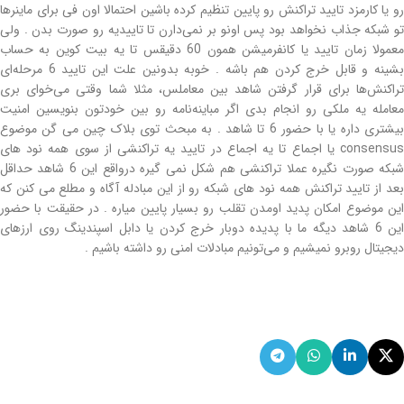
رو یا کارمزد تایید تراکنش رو پایین تنظیم کرده باشین احتمالا اون فی برای ماینرها
تو شبکه جذاب نخواهد بود پس اونو بر نمی‌دارن تا تاییدیه رو صورت بدن . ولی
معمولا زمان تایید یا کانفرمیشن همون 60 دقیقس تا یه بیت کوین به حساب
بشینه و قابل خرج کردن هم باشه . خوبه بدونین علت این تایید 6 مرحله‌ای
تراکنش‌ها برای قرار گرفتن شاهد بین معاملس، مثلا شما وقتی می‌خوای بری
معامله یه ملکی رو انجام بدی اگر مباینه‌نامه رو بین خودتون بنویسین امنیت
بیشتری داره یا با حضور 6 تا شاهد . به مبحث توی بلاک چین می گن موضوع
consensus یا اجماع تا یه اجماع در تایید یه تراکنشی از سوی همه نود های
شبکه صورت نگیره عملا تراکنشی هم شکل نمی گیره درواقع این 6 شاهد حداقل
بعد از تایید تراکنش همه نود های شبکه رو از این مبادله آگاه و مطلع می کنن که
این موضوع امکان پدید اومدن تقلب رو بسیار پایین میاره . در حقیقت با حضور
این 6 شاهد دیگه ما با پدیده دوبار خرج کردن یا دابل اسپندینگ روی ارزهای
دیجیتال روبرو نمیشیم و می‌تونیم مبادلات امنی رو داشته باشیم .