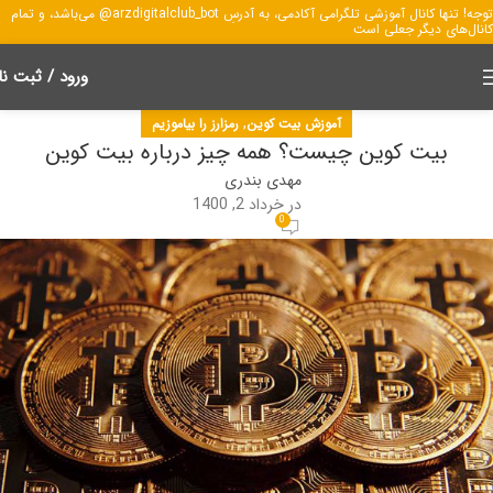
توجه! تنها کانال آموزشی تلگرامی آکادمی، به آدرسِ arzdigitalclub_bot@ می‌باشد، و تمام
کانال‌های دیگر جعلی است
ورود / ثبت نا
,
آموزش بیت کوین
رمزارز را بیاموزیم
بیت کوین چیست؟ همه چیز درباره بیت کوین
مهدی بندری
در خرداد 2, 1400
0