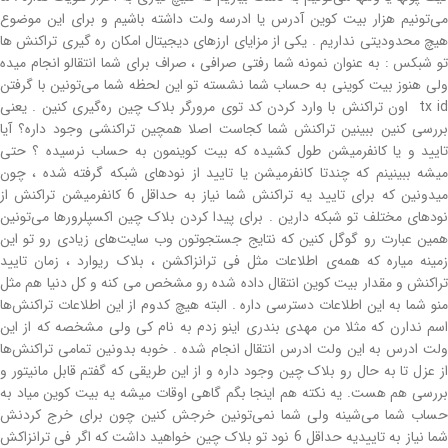
می‌تونیم هزار بیت کوین آدرس یا ادرسه ولت داشته باشیم و برای این موضوع
هیچ محدودیتی نداریم . یکی از مزایای ارزهای دیجیتال امکان ره گیری تراکنش ها
تو شبکس : به عنوان نمونه شما رفتی صرافی ، صراف برای شما انتقالو انجام میده
ولی هنوز بیت کوینی به حساب شما نشسته تو این لحظه شما می‌تونین با گرفتن
tx id اون تراکنش با وارد کردن کد توی مرورگر بلاک چین ره‌گیری کنین . یعنی
بررسی کنین ببینین تراکنش شما کجاست اصلا همچین تراکنشی وجود داره؟ آیا
تایید و یا کانفرمیشن طول کشیده که بیت کوینمون به حساب نرسیده ؟ حتی
میشه ببینینم که چندتا کانفرمیشن یا تایید از نودهای شبکه گرفته شده ، چون
میدونین که برای تایید یه تراکنش شما نیاز به حداقل 6 کانفرمیشن تراکنش از
نودهای مختلف تو شبکه دارین . برای پیدا کردن بلاک چین اکسپلرورها می‌تونین
همین عبارت رو گوگل کنین که نتایج جستجوتون وب سایت‌های زیادی رو تو این
زمینه میاره که همه‌ی اطلاعات مثل فی ترانزاکشن ، بلاک ریوارد ، زمان تایید
تراکنش و مقدار بیت کوین انتقال داده شده رو مشخص می کنه و کل دنیا هم مثل
منو شما به این اطلاعات دسترسی داره . البته هیچ کدوم از این اطلاعات تراکنش‌ها
اسم ندارن که مثلا من مهدی بندری اینو زدم به نام کی ولی مشخصه که از این
ولت ادرس به این ولت ادرس انتقال انجام شده . خوبه بدونین تمامی تراکنش‌ها
از عزل تا به حال رو بلاک چین وجود داره و از این طریقی که گفتم قابل مانیتور و
بررسی هم هست. یه نکته هم اینجا بگم گاهی اوقات میشه یه بیت کوین میاد به
حساب شما می‌شینه ولی شما نمی‌تونین خرجش کنین چون برای خرج کردنش
شما نیاز به تاییدیه حداقل 6 نود تو بلاک چین خواهید داشت که اگر فی ترانزاکش