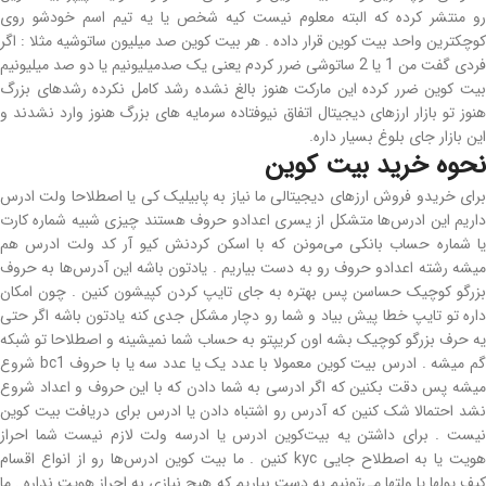
رو منتشر کرده که البته معلوم نیست کیه شخص یا یه تیم اسم خودشو روی
کوچکترین واحد بیت کوین قرار داده . هر بیت کوین صد میلیون ساتوشیه مثلا : اگر
فردی گفت من 1 یا 2 ساتوشی ضرر کردم یعنی یک صدمیلیونیم یا دو صد میلیونیم
بیت کوین ضرر کرده این مارکت هنوز بالغ نشده رشد کامل نکرده رشد‌های بزرگ
هنوز تو بازار ارزهای دیجیتال اتفاق نیوفتاده سرمایه های بزرگ هنوز وارد نشدند و
این بازار جای بلوغ بسیار داره.
نحوه خرید بیت کوین
برای خریدو فروش ارزهای دیجیتالی ما نیاز به پابیلیک کی یا اصطلاحا ولت ادرس
داریم این ادرس‌ها متشکل از یسری اعدادو حروف هستند چیزی شبیه شماره کارت
یا شماره حساب بانکی می‌مونن که با اسکن کردنش کیو آر کد ولت ادرس هم
میشه رشته اعدادو حروف رو به دست بیاریم . یادتون باشه این آدرس‌ها به حروف
بزرگو کوچیک حساسن پس بهتره به جای تایپ کردن کپیشون کنین . چون امکان
داره تو تایپ خطا پیش بیاد و شما رو دچار مشکل جدی کنه یادتون باشه اگر حتی
یه حرف بزرگو کوچیک بشه اون کریپتو به حساب شما نمیشینه و اصطلاحا تو شبکه
گم میشه . ادرس بیت کوین معمولا با عدد یک یا عدد سه یا با حروف bc1 شروع
میشه پس دقت بکنین که اگر ادرسی به شما دادن که با این حروف و اعداد شروع
نشد احتمالا شک کنین که آدرس رو اشتباه دادن یا ادرس برای دریافت بیت کوین
نیست . برای داشتن یه بیت‌کوین ادرس یا ادرسه ولت لازم نیست شما احراز
هویت یا به اصطلاح جایی kyc کنین . ما بیت کوین ادرس‌ها رو از انواع اقسام
کیف پولها یا ولتها می‌تونیم به دست بیاریم که هیچ نیازی به احراز هویت نداره . ما