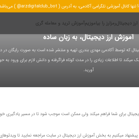
کانال آموزشی تلگرامی آکادمی، به آدرسِ ( arzdigitalclub_bot@ ) می‌باشد، و تمام کانال‌های دیگر جعلی است
رز دیجیتال
رمزارز را بیاموزیم
آموزش ترید و معامله گری
آموزش ارز دیجیتال، به زبان ساده
تال که توسط آکادمی مهدی بندری تهیه و منتشر شده است به صورت رایگان در دس
یکند تا اطلاعات زیادی را در مدت کوتاه فراگرفته و دانش لازم برای ورود به حوز
آورید.
یجیتال برای شما فراهم میکند ولی ممکن است موجب شود تا در مسیر یادگیری خود ب
ت، پیشنهاد میکنیم به بخش آموزش ارز دیجیتال در سایت مراجعه نمایید تا ویدئوها