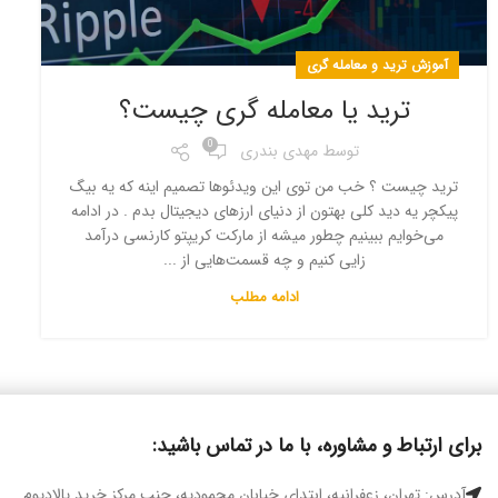
آموزش ترید و معامله گری
ترید یا معامله گری چیست؟
0
توسط
مهدی بندری
ترید چیست ؟ خب من توی این ویدئوها تصمیم اینه که یه بیگ
پیکچر یه دید کلی بهتون از دنیای ارزهای دیجیتال بدم . در ادامه
می‌خوایم ببینیم چطور میشه از مارکت کریپتو کارنسی درآمد
زایی کنیم و چه قسمت‌هایی از ...
ادامه مطلب
برای ارتباط و مشاوره، با ما در تماس باشید:
آدرس: تهران، زعفرانیه، ابتدای خیابان محمودیه، جنب مرکز خرید پالادیوم