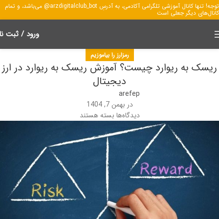
توجه! تنها کانال آموزشی تلگرامی آکادمی، به آدرسِ arzdigitalclub_bot@ می‌باشد، و تمام
کانال‌های دیگر جعلی است
ورود / ثبت نا
رمزارز را بیاموزیم
ریسک به ریوارد چیست؟ آموزش ریسک به ریوارد در ارز
دیجیتال
arefep
در بهمن 7, 1404
دیدگاه‌ها
بسته هستند